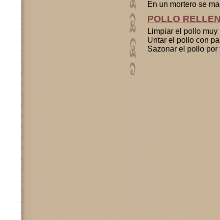
En un mortero se mac
POLLO RELLE
Limpiar el pollo muy 
Untar el pollo con pa
Sazonar el pollo por 