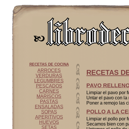
RECETAS DE COCINA
ARROCES
RECETAS D
VERDURAS
LEGUMBRES
PAVO RELLEN
PESCADOS
CARNES
Limpiar el pavo por 
MARISCOS
Untar el pavo con la
PASTAS
Poner a remojo las ci
ENSALADAS
POLLO A LA CE
SOPAS
APERITIVOS
Limpiar el pollo por
HUEVOS
Secamos bien con pa
SETAS