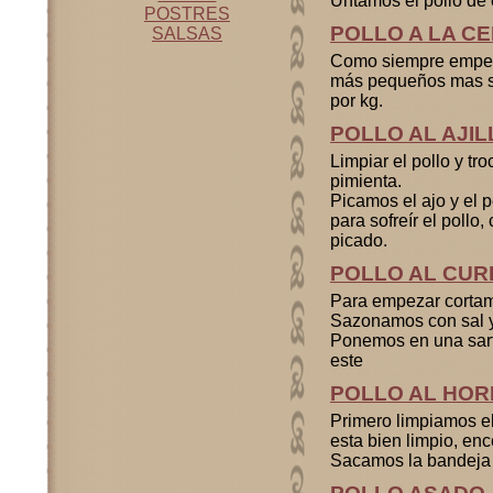
Untamos el pollo de 
POSTRES
POLLO A LA C
SALSAS
Como siempre empeza
más pequeños mas sa
por kg.
POLLO AL AJIL
Limpiar el pollo y tr
pimienta.
Picamos el ajo y el 
para sofreír el pollo
picado.
POLLO AL CUR
Para empezar cortam
Sazonamos con sal y
Ponemos en una sarté
este
POLLO AL HO
Primero limpiamos el
esta bien limpio, en
Sacamos la bandeja d